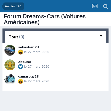
Années '70
Forum Dreams-Cars (Voitures
Américaines)
Tout
(3)
sebastien 01
le 27 mars 2020
Zitoune
le 27 mars 2020
camaro z/28
le 27 mars 2020