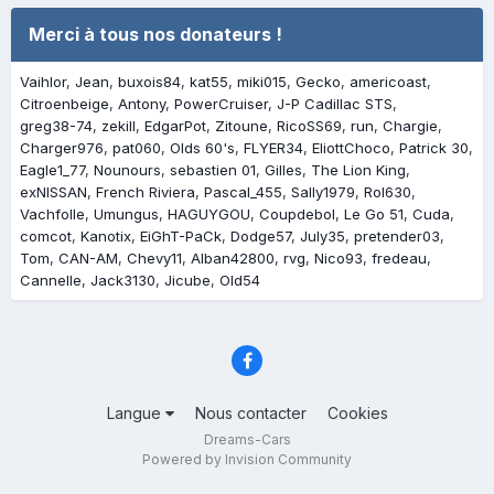
Merci à tous nos donateurs !
Vaihlor
Jean
buxois84
kat55
miki015
Gecko
americoast
Citroenbeige
Antony
PowerCruiser
J-P Cadillac STS
greg38-74
zekill
EdgarPot
Zitoune
RicoSS69
run
Chargie
Charger976
pat060
Olds 60's
FLYER34
EliottChoco
Patrick 30
Eagle1_77
Nounours
sebastien 01
Gilles
The Lion King
exNISSAN
French Riviera
Pascal_455
Sally1979
Rol630
Vachfolle
Umungus
HAGUYGOU
Coupdebol
Le Go 51
Cuda
comcot
Kanotix
EiGhT-PaCk
Dodge57
July35
pretender03
Tom
CAN-AM
Chevy11
Alban42800
rvg
Nico93
fredeau
Cannelle
Jack3130
Jicube
Old54
Langue
Nous contacter
Cookies
Dreams-Cars
Powered by Invision Community