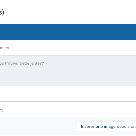
s)
ement
ou trouver cette jante??
t.
Insérer une image depuis u