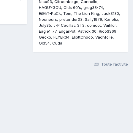
Nico93
Citroenbeige
Cannelle
HAGUYGOU
Olds 60's
greg38-74
EiGhT-PaCk
Tom
The Lion King
Jack3130
Nounours
pretender03
Sally1979
Kanotix
July35
J-P Cadillac STS
comcot
Vaihlor
Eagle1_77
EdgarPot
Patrick 30
RicoSS69
Gecko
FLYER34
EliottChoco
Vachfolle
Old54
Cuda
Toute l’activité