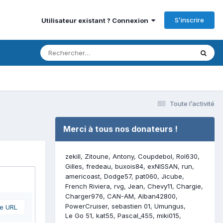
S’inscrire
Utilisateur existant ? Connexion
Toute l’activité
Merci à tous nos donateurs !
zekill
Zitoune
Antony
Coupdebol
Rol630
Gilles
fredeau
buxois84
exNISSAN
run
americoast
Dodge57
pat060
Jicube
French Riviera
rvg
Jean
Chevy11
Chargie
Charger976
CAN-AM
Alban42800
PowerCruiser
sebastien 01
Umungus
ne URL
Le Go 51
kat55
Pascal_455
miki015