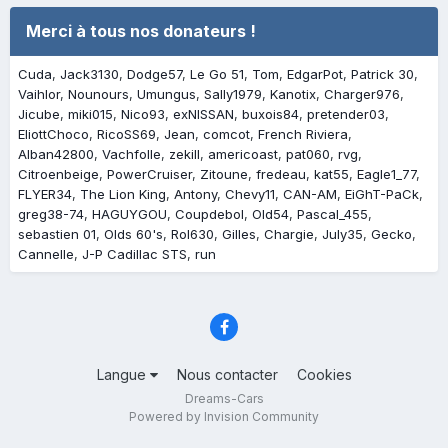
Merci à tous nos donateurs !
Cuda
Jack3130
Dodge57
Le Go 51
Tom
EdgarPot
Patrick 30
Vaihlor
Nounours
Umungus
Sally1979
Kanotix
Charger976
Jicube
miki015
Nico93
exNISSAN
buxois84
pretender03
EliottChoco
RicoSS69
Jean
comcot
French Riviera
Alban42800
Vachfolle
zekill
americoast
pat060
rvg
Citroenbeige
PowerCruiser
Zitoune
fredeau
kat55
Eagle1_77
FLYER34
The Lion King
Antony
Chevy11
CAN-AM
EiGhT-PaCk
greg38-74
HAGUYGOU
Coupdebol
Old54
Pascal_455
sebastien 01
Olds 60's
Rol630
Gilles
Chargie
July35
Gecko
Cannelle
J-P Cadillac STS
run
Langue
Nous contacter
Cookies
Dreams-Cars
Powered by Invision Community