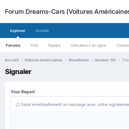
Forum Dreams-Cars (Voitures Américaine
Explorer
Activité
Forums
FAQ
Équipe
Utilisateurs en ligne
Class
Accueil
Voitures Américaines
ShowRoom
Années '60
The
Signaler
Your Report
Saisir éventuellement un message avec votre signalemen