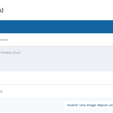
s)
ement
 Pontiac Duo!
t.
Insérer une image depuis u