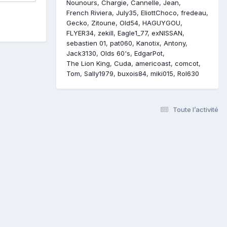
Nounours
Chargie
Cannelle
Jean
French Riviera
July35
EliottChoco
fredeau
Gecko
Zitoune
Old54
HAGUYGOU
FLYER34
zekill
Eagle1_77
exNISSAN
sebastien 01
pat060
Kanotix
Antony
Jack3130
Olds 60's
EdgarPot
The Lion King
Cuda
americoast
comcot
Tom
Sally1979
buxois84
miki015
Rol630
Toute l’activité