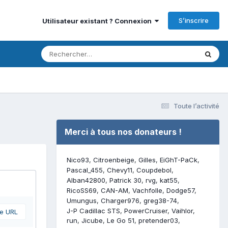
S’inscrire
Utilisateur existant ? Connexion
Toute l’activité
Merci à tous nos donateurs !
Nico93
Citroenbeige
Gilles
EiGhT-PaCk
Pascal_455
Chevy11
Coupdebol
Alban42800
Patrick 30
rvg
kat55
RicoSS69
CAN-AM
Vachfolle
Dodge57
Umungus
Charger976
greg38-74
J-P Cadillac STS
PowerCruiser
Vaihlor
ne URL
run
Jicube
Le Go 51
pretender03