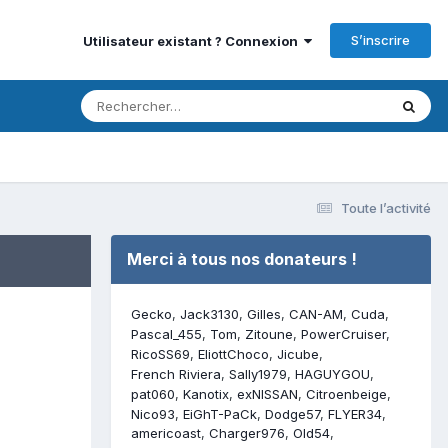
S’inscrire
Utilisateur existant ? Connexion
Toute l’activité
Merci à tous nos donateurs !
Gecko
Jack3130
Gilles
CAN-AM
Cuda
Pascal_455
Tom
Zitoune
PowerCruiser
RicoSS69
EliottChoco
Jicube
French Riviera
Sally1979
HAGUYGOU
pat060
Kanotix
exNISSAN
Citroenbeige
Nico93
EiGhT-PaCk
Dodge57
FLYER34
americoast
Charger976
Old54