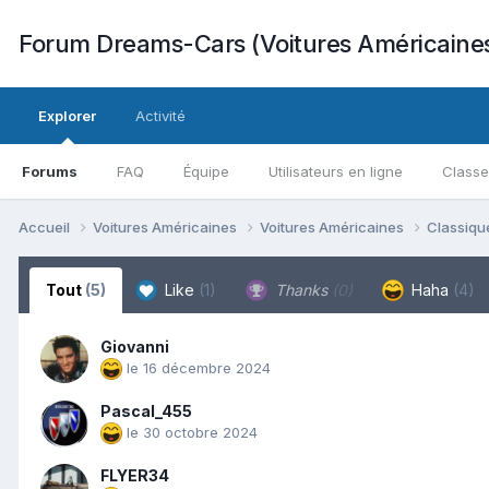
Forum Dreams-Cars (Voitures Américaine
Explorer
Activité
Forums
FAQ
Équipe
Utilisateurs en ligne
Class
Accueil
Voitures Américaines
Voitures Américaines
Classiq
Tout
(5)
Like
(1)
Thanks
(0)
Haha
(4)
Giovanni
le 16 décembre 2024
Pascal_455
le 30 octobre 2024
FLYER34