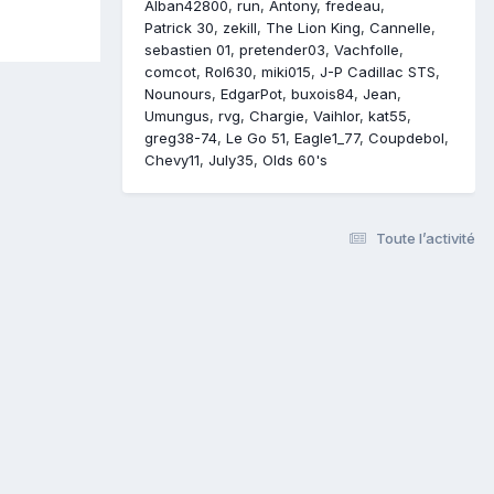
Alban42800
run
Antony
fredeau
Patrick 30
zekill
The Lion King
Cannelle
sebastien 01
pretender03
Vachfolle
comcot
Rol630
miki015
J-P Cadillac STS
Nounours
EdgarPot
buxois84
Jean
Umungus
rvg
Chargie
Vaihlor
kat55
greg38-74
Le Go 51
Eagle1_77
Coupdebol
Chevy11
July35
Olds 60's
Toute l’activité