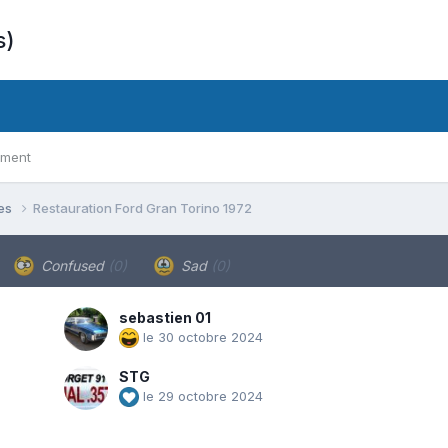
s)
ement
ues
Restauration Ford Gran Torino 1972
Confused
(0)
Sad
(0)
sebastien 01
le 30 octobre 2024
STG
le 29 octobre 2024