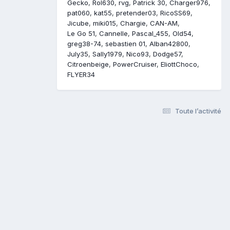
Gecko
Rol630
rvg
Patrick 30
Charger976
pat060
kat55
pretender03
RicoSS69
Jicube
miki015
Chargie
CAN-AM
Le Go 51
Cannelle
Pascal_455
Old54
greg38-74
sebastien 01
Alban42800
July35
Sally1979
Nico93
Dodge57
Citroenbeige
PowerCruiser
EliottChoco
FLYER34
Toute l’activité