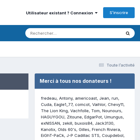
S’inscrire
Utilisateur existant ? Connexion
Toute l’activité
Merci à tous nos donateurs !
fredeau
Antony
americoast
Jean
run
Cuda
Eagle1_77
comcot
Vaihlor
Chevy11
The Lion King
Vachfolle
Tom
Nounours
HAGUYGOU
Zitoune
EdgarPot
Umungus
exNISSAN
zekill
buxois84
Jack3130
Kanotix
Olds 60's
Gilles
French Riviera
EiGhT-PaCk
J-P Cadillac STS
Coupdebol