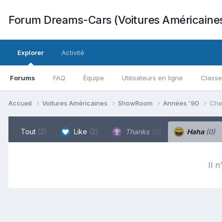
Forum Dreams-Cars (Voitures Américaine
Explorer
Activité
Forums
FAQ
Équipe
Utilisateurs en ligne
Class
Accueil
Voitures Américaines
ShowRoom
Années '90
Che
Tout
(2)
Like
(2)
Thanks
(0)
Haha
(0)
Il n