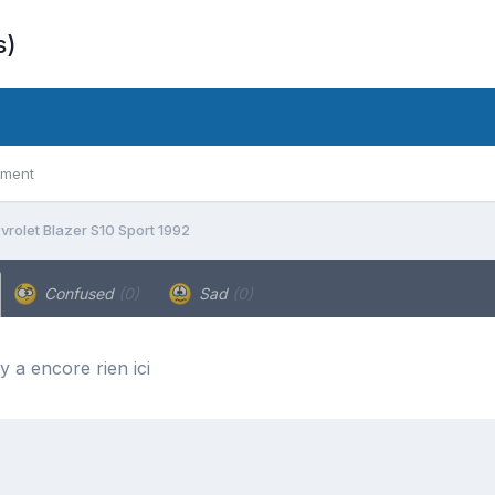
s)
ement
vrolet Blazer S10 Sport 1992
Confused
(0)
Sad
(0)
’y a encore rien ici