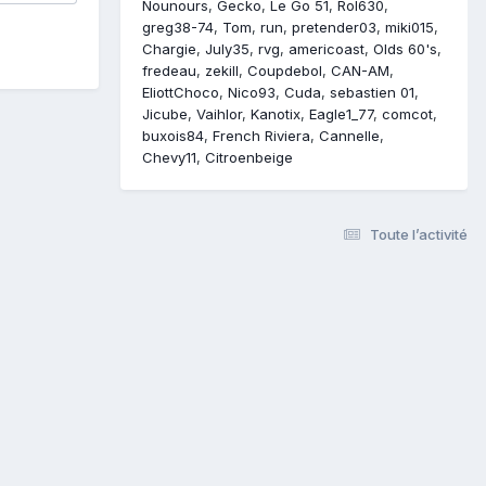
Nounours
Gecko
Le Go 51
Rol630
greg38-74
Tom
run
pretender03
miki015
Chargie
July35
rvg
americoast
Olds 60's
fredeau
zekill
Coupdebol
CAN-AM
EliottChoco
Nico93
Cuda
sebastien 01
Jicube
Vaihlor
Kanotix
Eagle1_77
comcot
buxois84
French Riviera
Cannelle
Chevy11
Citroenbeige
Toute l’activité