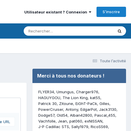
S’inscrire
Utilisateur existant ? Connexion
Toute l’activité
Merci à tous nos donateurs !
FLYER34
Umungus
Charger976
HAGUYGOU
The Lion King
kat55
Patrick 30
Zitoune
EiGhT-PaCk
Gilles
PowerCruiser
Antony
EdgarPot
Jack3130
Dodge57
Old54
Alban42800
Pascal_455
Vachfolle
Jean
pat060
exNISSAN
ne URL
J-P Cadillac STS
Sally1979
RicoSS69