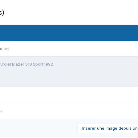
s)
ement
vrolet Blazer S10 Sport 1992
t.
Insérer une image depuis u