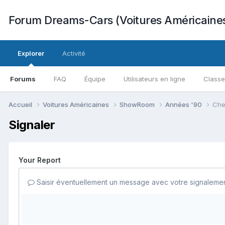
Forum Dreams-Cars (Voitures Américaine
Explorer
Activité
Forums
FAQ
Équipe
Utilisateurs en ligne
Class
Accueil
Voitures Américaines
ShowRoom
Années '90
Che
Signaler
Your Report
Saisir éventuellement un message avec votre signalemen