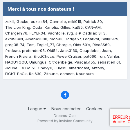
Merci à tous nos donateurs !
zekill
Gecko
buxois84
Cannelle
miki015
Patrick 30
The Lion King
Cuda
Kanotix
Gilles
kat55
CAN-AM
Charger976
FLYER34
Vachfolle
rvg
J-P Cadillac STS
exNISSAN
Alban42800
Nico93
Dodge57
EdgarPot
Sally1979
greg38-74
Tom
Eagle1_77
Chargie
Olds 60's
RicoSS69
fredeau
pretender03
Old54
Jack3130
Coupdebol
Jean
French Riviera
EliottChoco
PowerCruiser
pat060
run
Vaihlor
HAGUYGOU
Umungus
Citroenbeige
Pascal_455
sebastien 01
Jicube
Le Go 51
Chevy11
July35
americoast
Antony
EiGhT-PaCk
Rol630
Zitoune
comcot
Nounours
Langue
Nous contacter
Cookies
Dreams-Cars
Powered by Invision Community