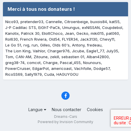
Merci à tous nos donateurs !
Nico93
pretender03
Cannelle
Citroenbeige
buxois84
kat55
J-P Cadillac STS
EiGhT-PaCk
Umungus
exNISSAN
Coupdebol
Kanotix
Patrick 30
EliottChoco
Jean
Gecko
miki015
pat060
Rol630
French Riviera
Old54
FLYER34
Jack3130
Chevy11
Le Go 51
rvg
run
Gilles
Olds 60's
Antony
fredeau
The Lion King
Vaihlor
Charger976
Jicube
Eagle1_77
July35
Tom
CAN-AM
Zitoune
zekill
sebastien 01
Alban42800
greg38-74
comcot
Chargie
Pascal_455
Nounours
PowerCruiser
EdgarPot
americoast
Vachfolle
Dodge57
RicoSS69
Sally1979
Cuda
HAGUYGOU
Langue
Nous contacter
Cookies
Dreams-Cars
Powered by Invision Community