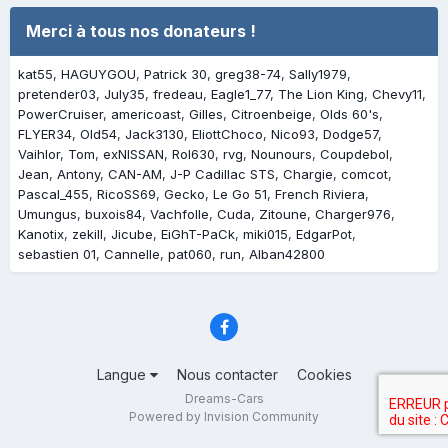
Merci à tous nos donateurs !
kat55
HAGUYGOU
Patrick 30
greg38-74
Sally1979
pretender03
July35
fredeau
Eagle1_77
The Lion King
Chevy11
PowerCruiser
americoast
Gilles
Citroenbeige
Olds 60's
FLYER34
Old54
Jack3130
EliottChoco
Nico93
Dodge57
Vaihlor
Tom
exNISSAN
Rol630
rvg
Nounours
Coupdebol
Jean
Antony
CAN-AM
J-P Cadillac STS
Chargie
comcot
Pascal_455
RicoSS69
Gecko
Le Go 51
French Riviera
Umungus
buxois84
Vachfolle
Cuda
Zitoune
Charger976
Kanotix
zekill
Jicube
EiGhT-PaCk
miki015
EdgarPot
sebastien 01
Cannelle
pat060
run
Alban42800
Langue
Nous contacter
Cookies
Dreams-Cars
Powered by Invision Community