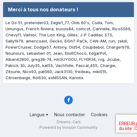
Merci à tous nos donateurs !
Le Go 51
pretender03
Eagle1_77
Olds 60's
Cuda
Tom
Umungus
French Riviera
buxois84
comcot
Cannelle
RicoSS69
Chevy11
Vaihlor
The Lion King
Gilles
J-P Cadillac STS
Sally1979
americoast
Gecko
EiGhT-PaCk
CAN-AM
run
zekill
PowerCruiser
Dodge57
Antony
Old54
Coupdebol
Charger976
Nounours
sebastien 01
Jean
EliottChoco
EdgarPot
Alban42800
greg38-74
HAGUYGOU
FLYER34
rvg
Jicube
Patrick 30
July35
kat55
Vachfolle
Pascal_455
Chargie
Zitoune
Nico93
pat060
Jack3130
fredeau
miki015
Citroenbeige
Rol630
exNISSAN
Kanotix
Langue
Nous contacter
Cookies
Dreams-Cars
Powered by Invision Community