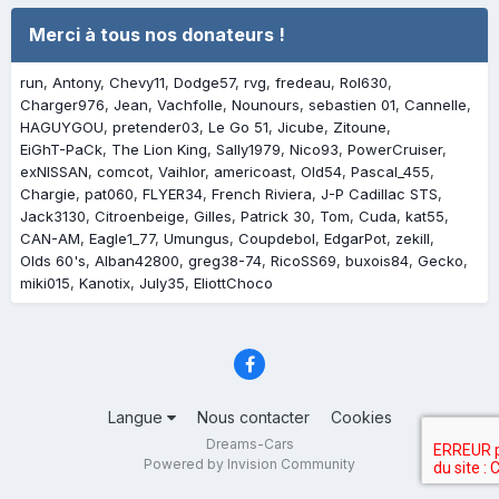
Merci à tous nos donateurs !
run
Antony
Chevy11
Dodge57
rvg
fredeau
Rol630
Charger976
Jean
Vachfolle
Nounours
sebastien 01
Cannelle
HAGUYGOU
pretender03
Le Go 51
Jicube
Zitoune
EiGhT-PaCk
The Lion King
Sally1979
Nico93
PowerCruiser
exNISSAN
comcot
Vaihlor
americoast
Old54
Pascal_455
Chargie
pat060
FLYER34
French Riviera
J-P Cadillac STS
Jack3130
Citroenbeige
Gilles
Patrick 30
Tom
Cuda
kat55
CAN-AM
Eagle1_77
Umungus
Coupdebol
EdgarPot
zekill
Olds 60's
Alban42800
greg38-74
RicoSS69
buxois84
Gecko
miki015
Kanotix
July35
EliottChoco
Langue
Nous contacter
Cookies
Dreams-Cars
Powered by Invision Community