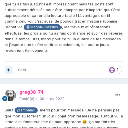
que tu as fais jusqu’ici est impressionant mais tes posts sont
suffisamment détaillés pour être compris par n’importe qui. C’est
appréciable et ça rend la lecture facile ! L’avantage d’un fil
comme celui-ci, c’est aussi de pouvoir tracer l’histoire (comme
l’achat via
), les travaux et réparations
@Oregon-Classics
effectués, les pros à qui tu as fais confiance et avoir des repères
dans le temps. Bref, merci pour ce fil, la qualité de tes messages
et j’espère que tu t’en sortiras rapidement, les beaux jours
reviennent (timidement).
Citer
1
greg38-74
Posté(e)
le 30 mars 2022
Salut
, merci pour ton message ! Je ne pensais pas
@amoniac
que mon sujet ferait un jour l'objet d'un tel message, surtout vu la
lenteur et l'amateurisme de mon approche
ça me fait très
😄
plaisir de lire ça et
je suis ravi que toutes ces histoires puissent,