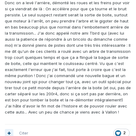
Donc on a levé l'arrière, démonté les roues et les freins pour voir
si ça viendrait de là : On accélère pour que ça tourne et le bruit
persiste. Le seul suspect restant serait la sortie de boite, surtout
que moteur à l'arrêt, on peu prendre l'arbre et le gigoter de haut
en bas beaucoup plus que normal dans l'emboitement arrière de
la transmission... J'ai donc appelé notre ami Tbird qui (avec lui
aussi la patience de répondre à un bricolo du dimanche comme
moi) m'a donné pleins de pistes dont une très très intéressante : Il
me dit qu'un de ces clients a roulé avec un arbre de transmission
trop court quelques temps et que ça a flingué la bague de sortie
de boite, celle qui maintient le coulisseau centré. Vu que c'est
exactement l'erreur que j'ai fait, tout porte à croire que c'est la
même punition ! Donc j'ai commandé une nouvelle bague et un
nouveau joint spi pour changer tout ça, avec un outil spécial pour
tirer tout ce petit monde depuis l'arrière de la boite (et oui, pas de
carter séparé sur les 200r4, donc si ça sort pas par derrière, on
est bon pour tomber la boite et la re-démonter intégralement!)
J'ai hâte d'avoir le fin mot de l'histoire et de pouvoir rouler avec
cette auto... Avec un peu de chance je viens avec à Vallon !
Citer
2