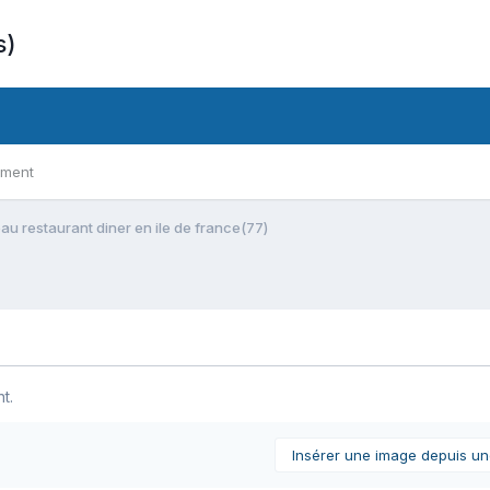
s)
ement
u restaurant diner en ile de france(77)
t.
Insérer une image depuis u