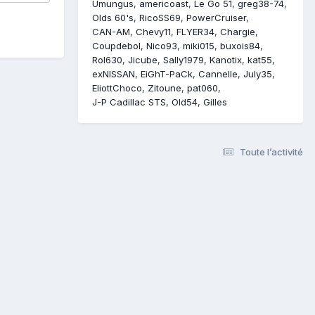
Umungus
americoast
Le Go 51
greg38-74
Olds 60's
RicoSS69
PowerCruiser
CAN-AM
Chevy11
FLYER34
Chargie
Coupdebol
Nico93
miki015
buxois84
Rol630
Jicube
Sally1979
Kanotix
kat55
exNISSAN
EiGhT-PaCk
Cannelle
July35
EliottChoco
Zitoune
pat060
J-P Cadillac STS
Old54
Gilles
Toute l’activité