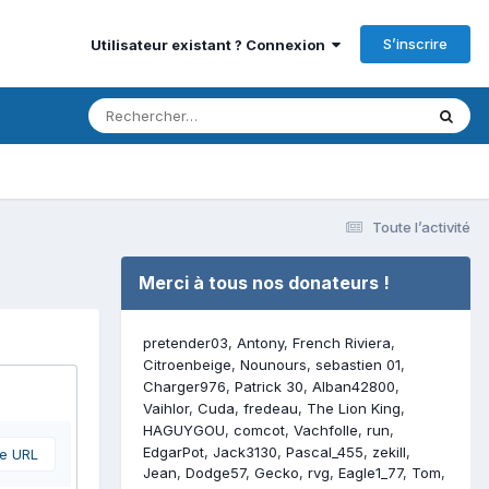
S’inscrire
Utilisateur existant ? Connexion
Toute l’activité
Merci à tous nos donateurs !
pretender03
Antony
French Riviera
Citroenbeige
Nounours
sebastien 01
Charger976
Patrick 30
Alban42800
Vaihlor
Cuda
fredeau
The Lion King
HAGUYGOU
comcot
Vachfolle
run
EdgarPot
Jack3130
Pascal_455
zekill
ne URL
Jean
Dodge57
Gecko
rvg
Eagle1_77
Tom