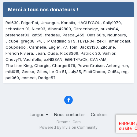
Merci à tous nos donateurs !
Rol630
EdgarPot
Umungus
Kanotix
HAGUYGOU
Sally1979
sebastien 01
Nico93
Alban42800
Citroenbeige
buxois84
pretender03
kat55
fredeau
Pascal_455
Olds 60's
Nounours
Jicube
greg38-74
J-P Cadillac STS
FLYER34
zekill
americoast
Coupdebol
Cannelle
Eagle1_77
Tom
Jack3130
Zitoune
French Riviera
Jean
Cuda
RicoSS69
Patrick 30
Vaihlor
Chevy11
Vachfolle
exNISSAN
EiGhT-PaCk
CAN-AM
The Lion King
Chargie
Charger976
PowerCruiser
Antony
run
miki015
Gecko
Gilles
Le Go 51
July35
EliottChoco
Old54
rvg
pat060
comcot
Dodge57
Langue
Nous contacter
Cookies
Dreams-Cars
Powered by Invision Community