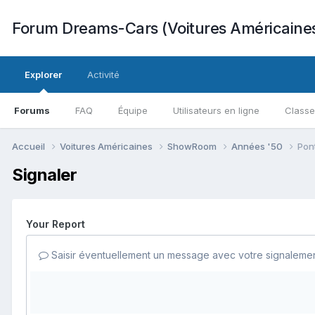
Forum Dreams-Cars (Voitures Américaine
Explorer
Activité
Forums
FAQ
Équipe
Utilisateurs en ligne
Class
Accueil
Voitures Américaines
ShowRoom
Années '50
Pon
Signaler
Your Report
Saisir éventuellement un message avec votre signalemen