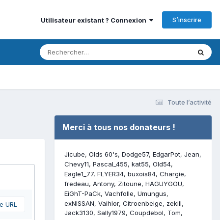
S’inscrire
Utilisateur existant ? Connexion
Toute l’activité
Merci à tous nos donateurs !
Jicube
Olds 60's
Dodge57
EdgarPot
Jean
Chevy11
Pascal_455
kat55
Old54
Eagle1_77
FLYER34
buxois84
Chargie
fredeau
Antony
Zitoune
HAGUYGOU
EiGhT-PaCk
Vachfolle
Umungus
exNISSAN
Vaihlor
Citroenbeige
zekill
ne URL
Jack3130
Sally1979
Coupdebol
Tom