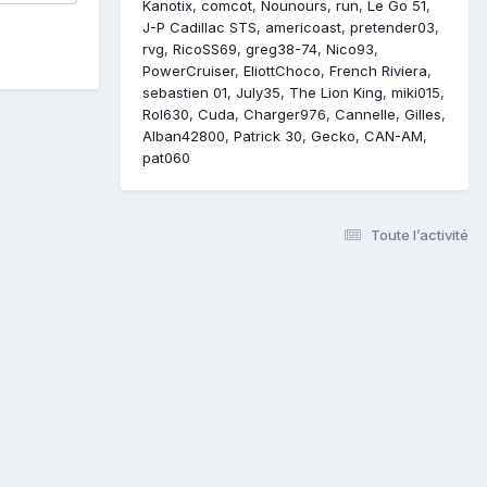
Kanotix
comcot
Nounours
run
Le Go 51
J-P Cadillac STS
americoast
pretender03
rvg
RicoSS69
greg38-74
Nico93
PowerCruiser
EliottChoco
French Riviera
sebastien 01
July35
The Lion King
miki015
Rol630
Cuda
Charger976
Cannelle
Gilles
Alban42800
Patrick 30
Gecko
CAN-AM
pat060
Toute l’activité