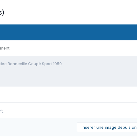
s)
ement
tiac Bonneville Coupé Sport 1959
t.
Insérer une image depuis u