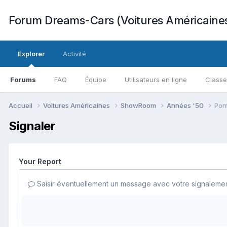
Forum Dreams-Cars (Voitures Américaine
Explorer
Activité
Forums
FAQ
Équipe
Utilisateurs en ligne
Class
Accueil
Voitures Américaines
ShowRoom
Années '50
Pon
Signaler
Your Report
Saisir éventuellement un message avec votre signalemen