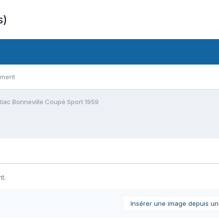
s)
ement
tiac Bonneville Coupé Sport 1959
t.
Insérer une image depuis u