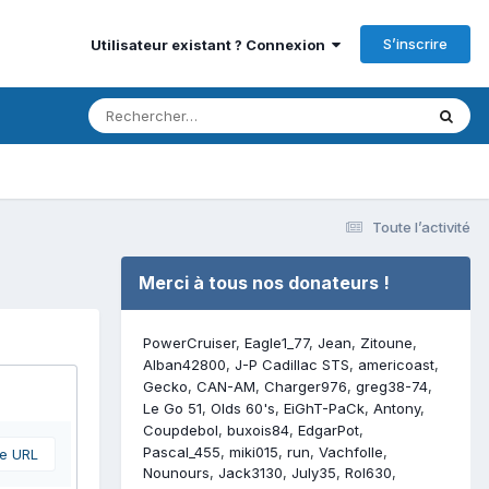
S’inscrire
Utilisateur existant ? Connexion
Toute l’activité
Merci à tous nos donateurs !
PowerCruiser
Eagle1_77
Jean
Zitoune
Alban42800
J-P Cadillac STS
americoast
Gecko
CAN-AM
Charger976
greg38-74
Le Go 51
Olds 60's
EiGhT-PaCk
Antony
Coupdebol
buxois84
EdgarPot
Pascal_455
miki015
run
Vachfolle
ne URL
Nounours
Jack3130
July35
Rol630