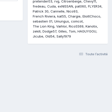
pretender03
rvg
Citroenbeige
Chevy11
fredeau
Cuda
exNISSAN
pat060
FLYER34
Patrick 30
Cannelle
Nico93
French Riviera
kat55
Chargie
EliottChoco
sebastien 01
Umungus
comcot
The Lion King
Vaihlor
RicoSS69
Kanotix
zekill
Dodge57
Gilles
Tom
HAGUYGOU
Jicube
Old54
Sally1979
Toute l’activité