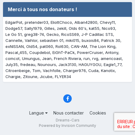
Merci à tous nos donateurs !
EdgarPot
pretender03
EliottChoco
Alban42800
Chevy11
Dodge57
Sally1979
Gilles
zekill
Olds 60's
kat55
Nico93
Le Go 51
greg38-74
Gecko
RicoSS69
J-P Cadillac STS
Cannelle
Vaihlor
sebastien 01
miki015
buxois84
Patrick 30
exNISSAN
Old54
pat060
Rol630
CAN-AM
The Lion King
Pascal_455
Coupdebol
EiGhT-PaCk
PowerCruiser
Antony
comcot
Umungus
Jean
French Riviera
run
rvg
americoast
July35
fredeau
Nounours
Jack3130
HAGUYGOU
Eagle1_77
Citroenbeige
Tom
Vachfolle
Charger976
Cuda
Kanotix
Chargie
Zitoune
Jicube
FLYER34
Langue
Nous contacter
Cookies
Dreams-Cars
Powered by Invision Community