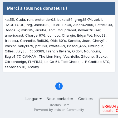
Merci à tous nos donateurs !
kat55
Cuda
run
pretender03
buxois84
greg38-74
zekill
HAGUYGOU
rvg
Jack3130
EiGhT-PaCk
Alban42800
Patrick 30
Dodge57
miki015
Jicube
Tom
Coupdebol
PowerCruiser
americoast
Charger976
comcot
Chargie
EdgarPot
Nico93
fredeau
Cannelle
Rol630
Olds 60's
Kanotix
Jean
Chevy11
Vaihlor
Sally1979
pat060
exNISSAN
Pascal_455
Umungus
Gilles
July35
RicoSS69
French Riviera
Old54
Nounours
Eagle1_77
CAN-AM
The Lion King
Vachfolle
Zitoune
Gecko
Citroenbeige
FLYER34
Le Go 51
EliottChoco
J-P Cadillac STS
sebastien 01
Antony
Langue
Nous contacter
Cookies
Dreams-Cars
Powered by Invision Community