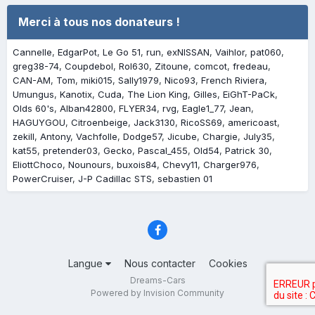
Merci à tous nos donateurs !
Cannelle
EdgarPot
Le Go 51
run
exNISSAN
Vaihlor
pat060
greg38-74
Coupdebol
Rol630
Zitoune
comcot
fredeau
CAN-AM
Tom
miki015
Sally1979
Nico93
French Riviera
Umungus
Kanotix
Cuda
The Lion King
Gilles
EiGhT-PaCk
Olds 60's
Alban42800
FLYER34
rvg
Eagle1_77
Jean
HAGUYGOU
Citroenbeige
Jack3130
RicoSS69
americoast
zekill
Antony
Vachfolle
Dodge57
Jicube
Chargie
July35
kat55
pretender03
Gecko
Pascal_455
Old54
Patrick 30
EliottChoco
Nounours
buxois84
Chevy11
Charger976
PowerCruiser
J-P Cadillac STS
sebastien 01
Langue
Nous contacter
Cookies
Dreams-Cars
Powered by Invision Community