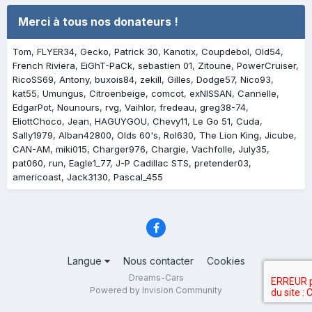
Merci à tous nos donateurs !
Tom
FLYER34
Gecko
Patrick 30
Kanotix
Coupdebol
Old54
French Riviera
EiGhT-PaCk
sebastien 01
Zitoune
PowerCruiser
RicoSS69
Antony
buxois84
zekill
Gilles
Dodge57
Nico93
kat55
Umungus
Citroenbeige
comcot
exNISSAN
Cannelle
EdgarPot
Nounours
rvg
Vaihlor
fredeau
greg38-74
EliottChoco
Jean
HAGUYGOU
Chevy11
Le Go 51
Cuda
Sally1979
Alban42800
Olds 60's
Rol630
The Lion King
Jicube
CAN-AM
miki015
Charger976
Chargie
Vachfolle
July35
pat060
run
Eagle1_77
J-P Cadillac STS
pretender03
americoast
Jack3130
Pascal_455
Langue
Nous contacter
Cookies
Dreams-Cars
Powered by Invision Community