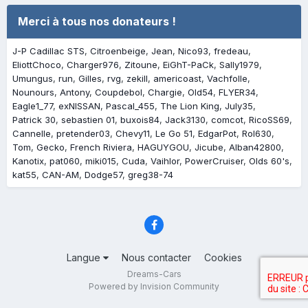
Merci à tous nos donateurs !
J-P Cadillac STS
Citroenbeige
Jean
Nico93
fredeau
EliottChoco
Charger976
Zitoune
EiGhT-PaCk
Sally1979
Umungus
run
Gilles
rvg
zekill
americoast
Vachfolle
Nounours
Antony
Coupdebol
Chargie
Old54
FLYER34
Eagle1_77
exNISSAN
Pascal_455
The Lion King
July35
Patrick 30
sebastien 01
buxois84
Jack3130
comcot
RicoSS69
Cannelle
pretender03
Chevy11
Le Go 51
EdgarPot
Rol630
Tom
Gecko
French Riviera
HAGUYGOU
Jicube
Alban42800
Kanotix
pat060
miki015
Cuda
Vaihlor
PowerCruiser
Olds 60's
kat55
CAN-AM
Dodge57
greg38-74
Langue
Nous contacter
Cookies
Dreams-Cars
Powered by Invision Community