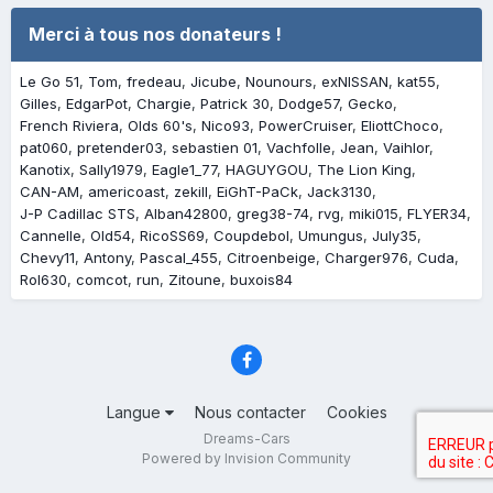
Merci à tous nos donateurs !
Le Go 51
Tom
fredeau
Jicube
Nounours
exNISSAN
kat55
Gilles
EdgarPot
Chargie
Patrick 30
Dodge57
Gecko
French Riviera
Olds 60's
Nico93
PowerCruiser
EliottChoco
pat060
pretender03
sebastien 01
Vachfolle
Jean
Vaihlor
Kanotix
Sally1979
Eagle1_77
HAGUYGOU
The Lion King
CAN-AM
americoast
zekill
EiGhT-PaCk
Jack3130
J-P Cadillac STS
Alban42800
greg38-74
rvg
miki015
FLYER34
Cannelle
Old54
RicoSS69
Coupdebol
Umungus
July35
Chevy11
Antony
Pascal_455
Citroenbeige
Charger976
Cuda
Rol630
comcot
run
Zitoune
buxois84
Langue
Nous contacter
Cookies
Dreams-Cars
Powered by Invision Community