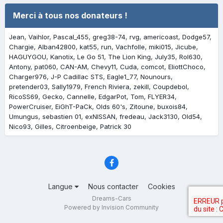
Merci à tous nos donateurs !
Jean
Vaihlor
Pascal_455
greg38-74
rvg
americoast
Dodge57
Chargie
Alban42800
kat55
run
Vachfolle
miki015
Jicube
HAGUYGOU
Kanotix
Le Go 51
The Lion King
July35
Rol630
Antony
pat060
CAN-AM
Chevy11
Cuda
comcot
EliottChoco
Charger976
J-P Cadillac STS
Eagle1_77
Nounours
pretender03
Sally1979
French Riviera
zekill
Coupdebol
RicoSS69
Gecko
Cannelle
EdgarPot
Tom
FLYER34
PowerCruiser
EiGhT-PaCk
Olds 60's
Zitoune
buxois84
Umungus
sebastien 01
exNISSAN
fredeau
Jack3130
Old54
Nico93
Gilles
Citroenbeige
Patrick 30
Langue
Nous contacter
Cookies
Dreams-Cars
Powered by Invision Community