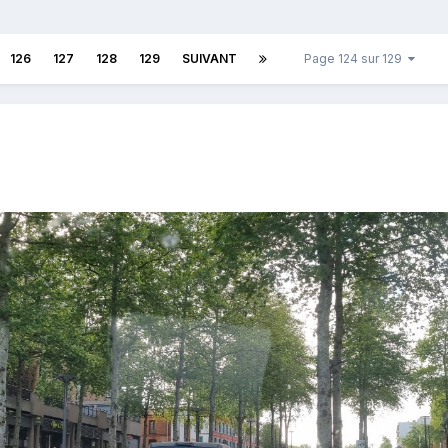
126
127
128
129
SUIVANT
Page 124 sur 129