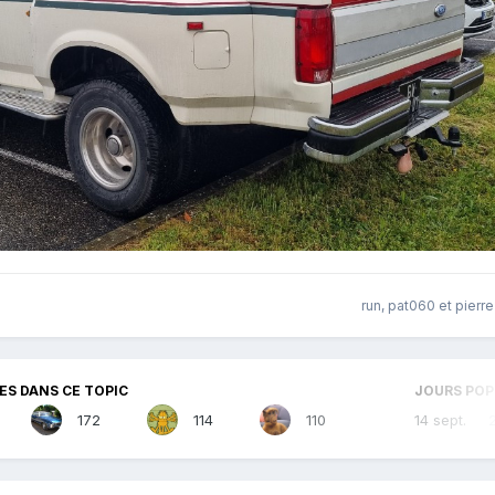
run
,
pat060
et
pierre
S DANS CE TOPIC
JOURS POP
172
114
110
14 sept.