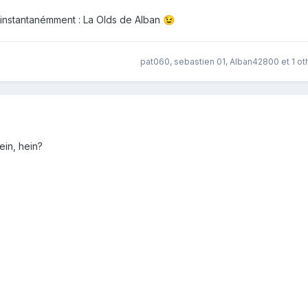
 instantanémment : La Olds de Alban
😉
pat060
,
sebastien 01
,
Alban42800
et
1 ot
Hein, hein?