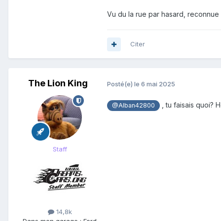
Vu du la rue par hasard, reconnue
Citer
The Lion King
Posté(e)
le 6 mai 2025
, tu faisais quoi? 
@Alban42800
Staff
14,8k