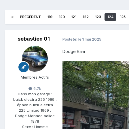
PRÉCÉDENT
119
120
121
122
123
124
125
sebastien 01
Posté(e)
le 1 mai 2025
Dodge Ram
Membres Actifs
6,7k
Dans mon garage :
buick electra 225 1969 ,
épave buick electra
225 Limited 1969 ,
Dodge Monaco police
1978
Sexe :
Homme