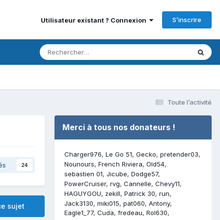
S’inscrire
Utilisateur existant ? Connexion
Toute l’activité
Merci à tous nos donateurs !
Charger976
Le Go 51
Gecko
pretender03
Nounours
French Riviera
Old54
és
24
sebastien 01
Jicube
Dodge57
PowerCruiser
rvg
Cannelle
Chevy11
HAGUYGOU
zekill
Patrick 30
run
Jack3130
miki015
pat060
Antony
e sujet
Eagle1_77
Cuda
fredeau
Rol630