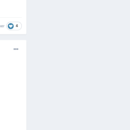
4
her