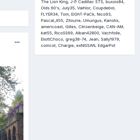
The Lion King
J-P Cadillac STS
buxois84
Olds 60's
July35
Vaihlor
Coupdebol
FLYER34
Tom
EiGhT-PaCk
Nico93
Pascal_455
Zitoune
Umungus
Kanotix
americoast
Gilles
Citroenbeige
CAN-AM
kat55
RicoSS69
Alban42800
Vachfolle
EliottChoco
greg38-74
Jean
Sally1979
comcot
Chargie
exNISSAN
EdgarPot