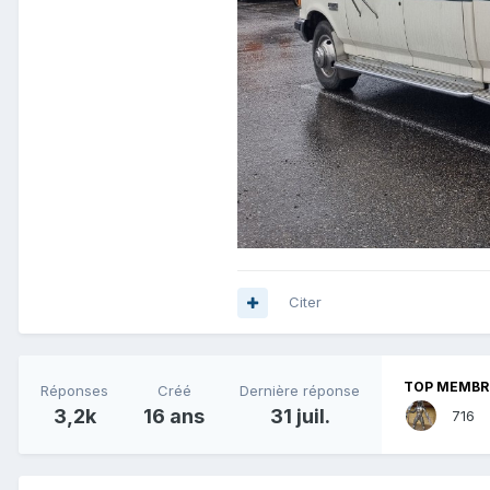
Citer
TOP MEMBRE
Réponses
Créé
Dernière réponse
3,2k
16 ans
31 juil.
716