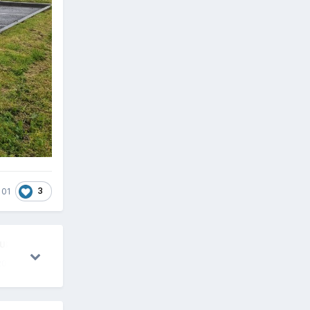
3
 01
ULAIRES
20
23 nov.
19
28 janv.
15
23 mars
15